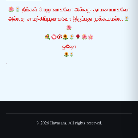
நீங்கள் ரோஜாவாகவோ அல்லது தாமரையாகவோ
அல்லது சாமந்திப்பூவாகவோ இருப்பது முக்கியமல்ல.
🏵
ஓஷோ
.
© 2026 Ilavasam. All rights reserved.