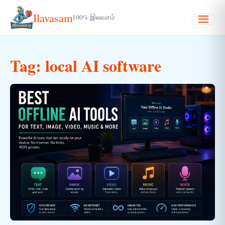
Ilavasam
100% இலவசம்
Menu
Tag:
local AI software