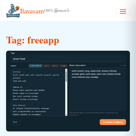
Ilavasam
100% இலவசம்
Menu
Tag:
freeapp